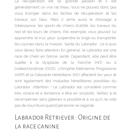
La récupération est sa grande passion et il est
généralement un vrai rat d’eau. Vous ne pouvez donc pas
vous tromper dans les tâches de récupération et les
travaux sur l’eau. Mais il aime aussi le dressage à
l’obéissance, les sports de chiens d’utilité, les travaux du
nez et les tours de chiens. Par exemple, vous pouvez lui
apprendre le truc pour suspendre le linge ou transporter
les courses dans la maison. Santé du Labrador : ce à quoi
vous devez faire attention En général, le Labrador est une
race de chien en bonne santé. Cependant, elle peut être
sujette à la dysplasie de la hanche (HD) ou à
l’ostéochondrose (OCD). L’Atrophie Rétinienne Progressive
(ARP) et la Cataracte Héréditaire (HC) affectent les yeux et
sont également des maladies héréditaires possibles du
Labrador. Attention ! Le Labrador est considéré comme
très vorace et a tendance à être en surpoids. Veillez à le
récompenser sans gâteries si possible et à ce qu’il ne vole
pas de nourriture quand personne ne regarde.
Labrador Retriever : Origine de
la race canine