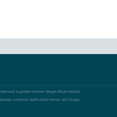
Allemand, la golden retriever, Berger Belge Malinois…
etriever, American Staffordshire Terrier, Jack Russel…