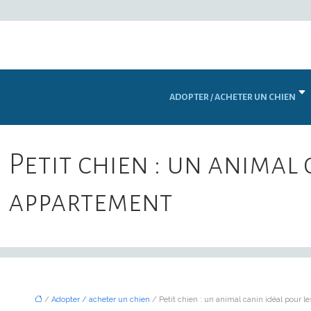
ADOPTER / ACHETER UN CHIEN
Petit chien : un animal
appartement
/
Adopter / acheter un chien
/ Petit chien : un animal canin idéal pour 